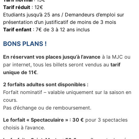
T
arif réduit
: 12€
Etudiants jusqu’à 25 ans / Deman­deurs d’emploi sur
présen­ta­tion d’un justi­fi­ca­tif de moins de 3 mois
Tarif enfant
: 7€ de 3 à 12 ans inclus
BONS PLANS !
En réser­vant vos places jusqu’à l’avance
à la MJC ou
par inter­net, tous les billets seront vendus au
tarif
unique de 11€
.
2 forfaits adultes sont dispo­nibles :
Forfait nomi­na­tif – valable unique­ment sur la saison en
cours.
Pas d’échange ou de remboursement.
Le forfait « Spec­ta­cu­laire » : 30 €
pour 3 spec­tacles
choi­sis à l’avance.