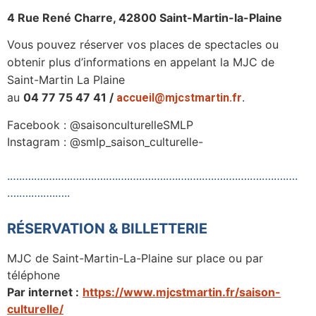
4 Rue René Charre, 42800 Saint-Martin-la-Plaine
Vous pouvez réser­ver vos places de spec­tacles ou
obte­nir plus d’informations en
appe­lant la MJC de
Saint-Martin La Plaine
au
04 77 75 47 41 /
.
accueil@mjcstmartin.fr
Face­book : @saisonculturelleSMLP
Insta­gram : @smlp_saison_culturelle
-
.….….….….….….….….….….….….….….….….….….….….….….….….
….….….….…..
RÉSER­VA­TION & BILLETTERIE
MJC de Saint-Martin-La-Plaine sur place ou par
téléphone
Par inter­net :
https://www.mjcstmartin.fr/saison-
culturelle/