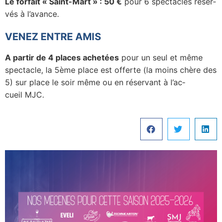
Le forfait « Saint-Mart » : 50 €
pour 6 spec­tacles réser­
vés à l’avance.
VENEZ ENTRE AMIS
A partir de 4 places ache­tées
pour un seul et même
spec­tacle, la 5ème place est offerte (l
a moins chère des
5) sur place le soir même ou en réser­vant à l’ac­
cueil MJC.